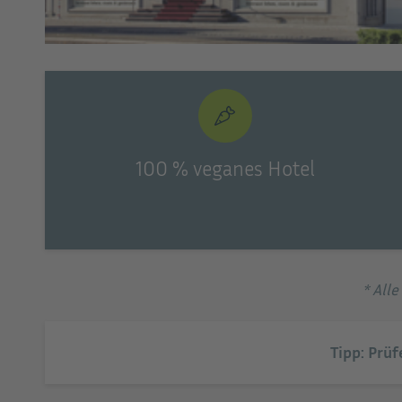
el Swiss
100 % veganes Hotel
* All
Tipp: Prüf