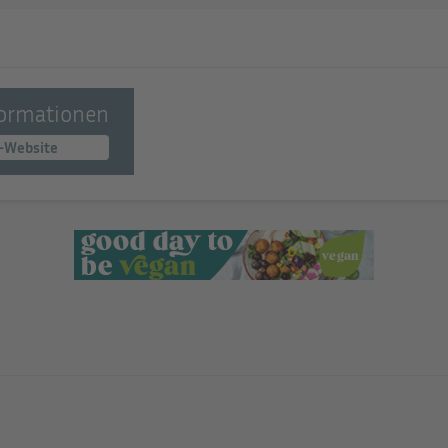
ormationen
-Website