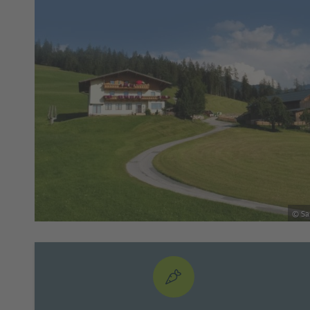
änglich)
© Sa