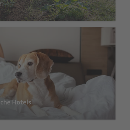
e
iche Hotels