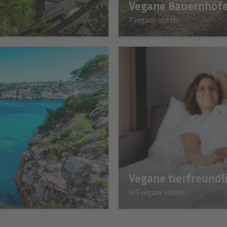
Vegane Bauernhöf
7 vegane Hotels
Vegane tierfreundl
126 vegane Hotels