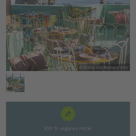
tel
© Mikasa Ibiza Boutique Hotel
100 % veganes Hotel