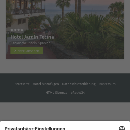
Hotel Jardín Tecina
Kanarische Inseln, Spanien
Hotel ansehen
Startseite
Hotel hinzufügen
Datenschutzerklärung
Impressum
HTML Sitemap
eRecht24