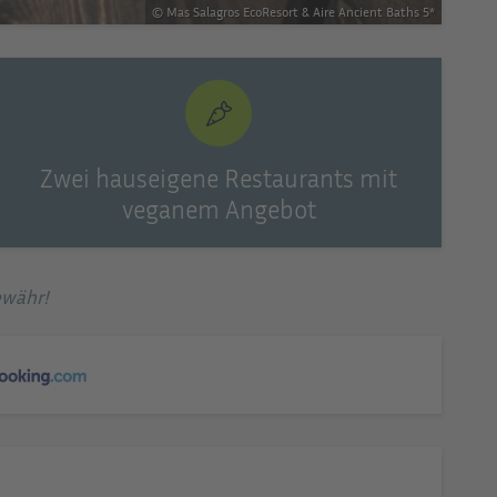
© Mas Salagros EcoResort & Aire Ancient Baths 5*
Zwei hauseigene Restaurants mit
veganem Angebot
ewähr!