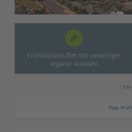
ut Hotel
Frühstücksbuffet mit vielseitiger
veganer Auswahl
* All
Tipp: Prüf