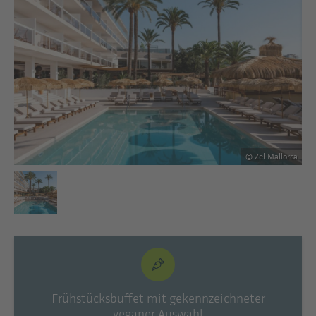
rca
© Zel Mallorca
Frühstücksbuffet mit gekennzeichneter
veganer Auswahl