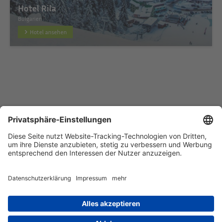
Hotel Rila
Bulgarien
Hotel ansehen
Startseite
Hotel hinzufügen
Datenschutzerklärung
Impressum
HTML Sitemap
eRecht24