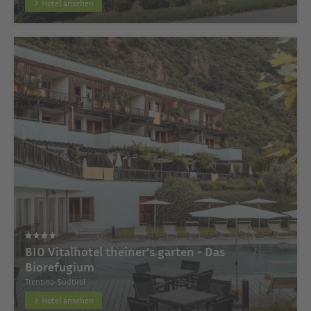
Hotel ansehen
BIO Vitalhotel theiner’s garten - Das
Biorefugium
Trentino-Südtirol
Hotel ansehen