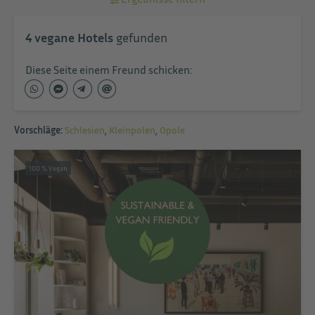
4
vegane Hotels
gefunden
Diese Seite einem Freund schicken:
Vorschläge:
Schlesien
,
Kleinpolen
,
Opole
100 % Vegan