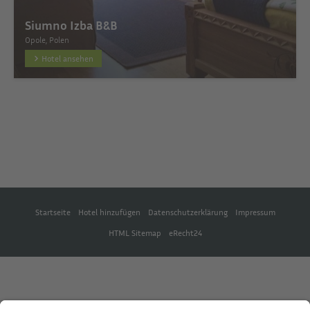
Siumno Izba B&B
Opole, Polen
Hotel ansehen
Startseite
Hotel hinzufügen
Datenschutzerklärung
Impressum
HTML Sitemap
eRecht24