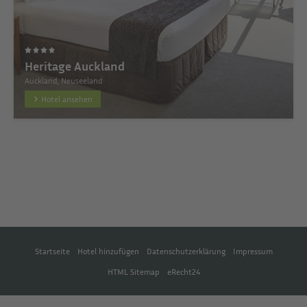
Heritage Auckland
Auckland, Neuseeland
Hotel ansehen
Startseite
Hotel hinzufügen
Datenschutzerklärung
Impressum
HTML Sitemap
eRecht24