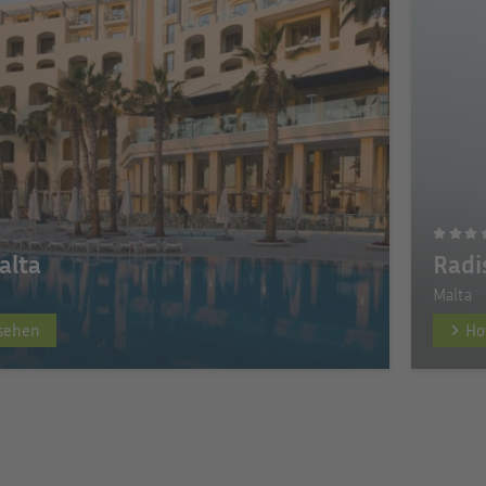
alta
Radi
Malta
nsehen
Ho