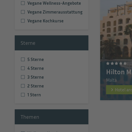
Vegane Wellness-Angebote
Vegane Zimmerausstattung
Vegane Kochkurse
Sterne
5 Sterne
4 Sterne
Hilton M
3 Sterne
Malta
2 Sterne
Hotel a
1 Stern
Themen