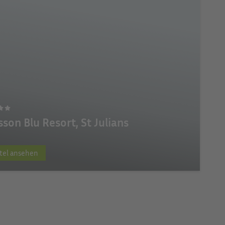
sson Blu Resort, St Julians
tel ansehen