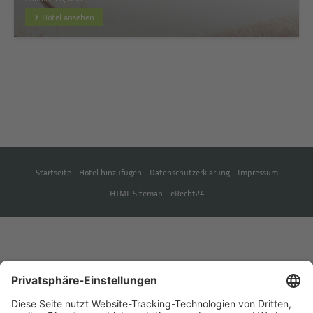
Hotel ansehen
Startseite
Hotel hinzufügen
Datenschutzerklärung
Impressum
HTML Sitemap
eRecht24