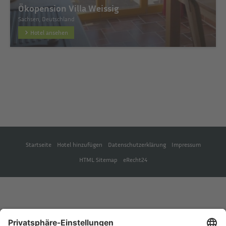
Ökopension Villa Weissig
Sachsen, Deutschland
Hotel ansehen
Startseite
Hotel hinzufügen
Datenschutzerklärung
Impressum
HTML Sitemap
eRecht24