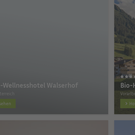
-Wellnesshotel Walserhof
Bio-
terreich
Vorarlb
nsehen
Ho