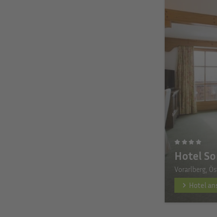
Hotel S
Vorarlberg, Ös
Hotel a