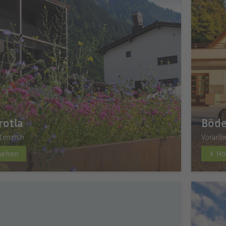
rotla
Böd
terreich
Vorarlb
nsehen
Ho