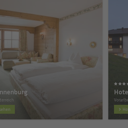
onnenburg
Hote
terreich
Vorarlb
nsehen
Ho