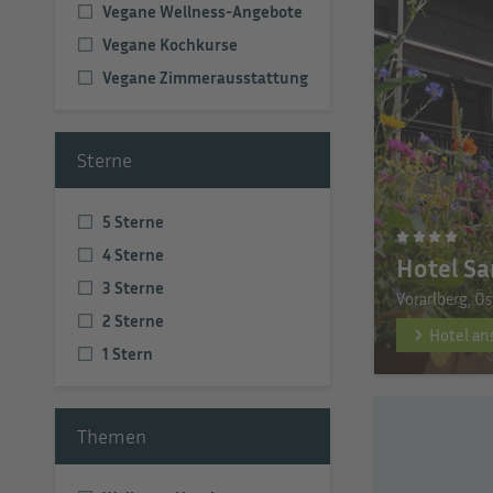
Vegane Wellness-Angebote
Vegane Kochkurse
Vegane Zimmerausstattung
Sterne
5 Sterne
4 Sterne
Hotel Sa
3 Sterne
Vorarlberg, Ös
2 Sterne
Hotel a
1 Stern
Themen