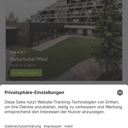
S
Naturhotel Pfösl
Trentino-Südtirol
Hotel ansehen
Startseite
Hotel hinzufügen
Datenschutzerklärung
Impressum
HTML Sitemap
eRecht24