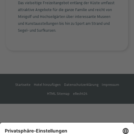
Das vielseitige Freizeitangebot entlang der Küste umfasst
attraktive Angebote für die ganze Familie und reicht von
Minigolf und Hochseilgärten über interessante Museen
und Kunstausstellungen bis hin zu Sport am Strand und
Segel- und Surfkursen.
Startseite
Hotel hinzufügen
Datenschutzerklärung
Impressum
HTML Sitemap
eRecht24