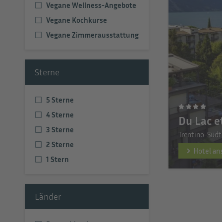
Vegane Wellness-Angebote
Vegane Kochkurse
Vegane Zimmerausstattung
Sterne
5 Sterne
4 Sterne
Du Lac e
3 Sterne
Trentino-Südt
2 Sterne
Hotel a
1 Stern
Länder