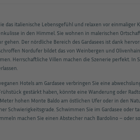
 das italienische Lebensgefühl und relaxen vor einmaliger K
nkulisse in den Himmel. Sie wohnen in malerischen Ortschaf
 gehen. Der nördliche Bereich des Gardasees ist dank hervor
schroffen Nordufer bildet das von Weinbergen und Olivenhai
n. Herrschaftliche Villen machen die Szenerie perfekt. In Sir
rlassen.
veganen Hotels am Gardasee verbringen Sie eine abwechslung
 Frühstück gestärkt haben, könnte eine Wanderung oder Ra
 Meter hohen Monte Baldo am östlichen Ufer oder in den Natu
dener Schwierigkeitsgrade. Schwimmen Sie im Gardasee oder 
mmeln machen Sie einen Abstecher nach Bardolino – oder soll