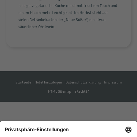
hiesige vegetarische Küche meist mit frischem Touch und
einem Hauch mehr Leichtigkeit. Im Herbst steht auf
vielen Getränkekarten der „Neue Süßer”, ein etwas
säuerlicher Obstwein.
Startseite
Hotel hinzufügen
Datenschutzerklärung
Impressum
HTML Sitemap
eRecht24